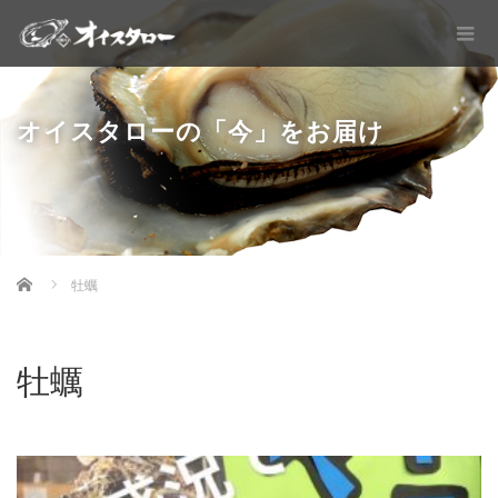
オイスタローの「今」をお届け
Home
牡蠣
牡蠣