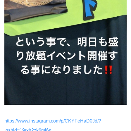
https://www.instagram.com/p/CKYFeHaD0Jd/?
igshid=19rxh2zk6ml6n